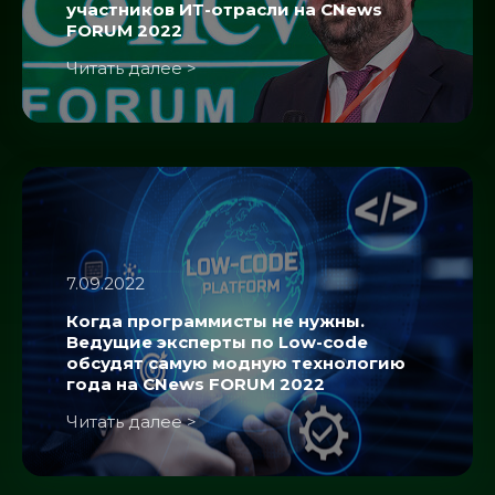
участников ИТ-отрасли на CNews
FORUM 2022
Читать далее >
7.09.2022
Когда программисты не нужны.
Ведущие эксперты по Low-code
обсудят самую модную технологию
года на CNews FORUM 2022
Читать далее >