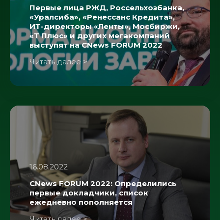
Первые лица РЖД, Россельхозбанка,
«Уралсиба», «Ренессанс Кредита»,
ИТ-директоры «Ленты», Мосбиржи,
«Т Плюс» и других мегакомпаний
выступят на CNews FORUM 2022
Читать далее >
16.08.2022
CNews FORUM 2022: Определились
первые докладчики, список
ежедневно пополняется
Читать далее >