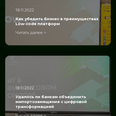
18.11.2022
Как убедить бизнес в преимуществах
Low-code платформ
Читать далее >
18.11.2022
Удалось ли банкам объединить
импортозамещение с цифровой
трансформацией
Читать далее >