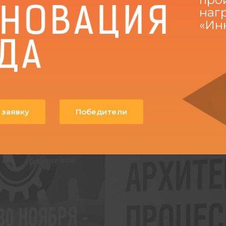
наг
«Ин
 заявку
Победители