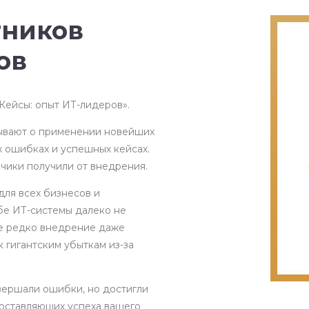
тников
ов
ейсы: опыт ИТ-лидеров».
вают о применении новейших
х ошибках и успешных кейсах.
зчики получили от внедрения.
для всех бизнесов и
бе ИТ-системы далеко не
Не редко внедрение даже
 гигантским убыткам из-за
вершали ошибки, но достигли
составляющих успеха вашего