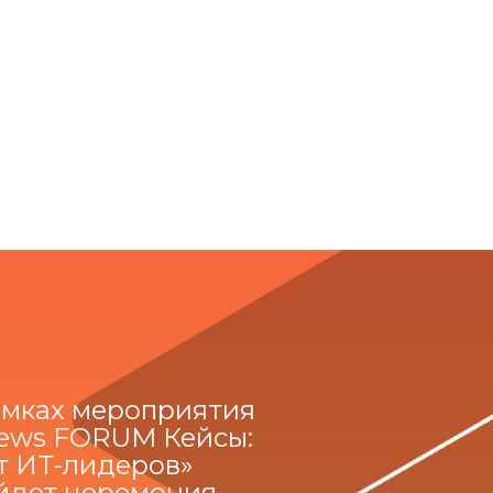
амках мероприятия
ews FORUM Кейсы:
т ИТ-лидеров»
йдет церемония