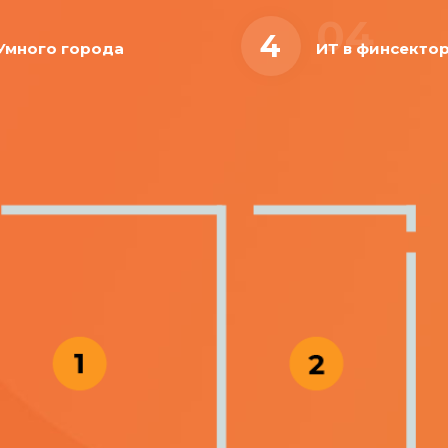
04
4
Умного города
ИТ в финсекто