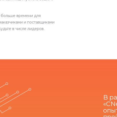
 больше времени для
заказчиками и поставщиками
удьте в числе лидеров.
В р
«CN
опы
про