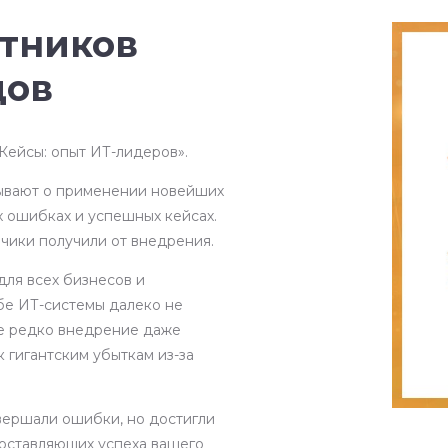
стников
дов
ейсы: опыт ИТ-лидеров».
вают о применении новейших
х ошибках и успешных кейсах.
зчики получили от внедрения.
для всех бизнесов и
бе ИТ-системы далеко не
Не редко внедрение даже
 гигантским убыткам из-за
вершали ошибки, но достигли
составляющих успеха вашего