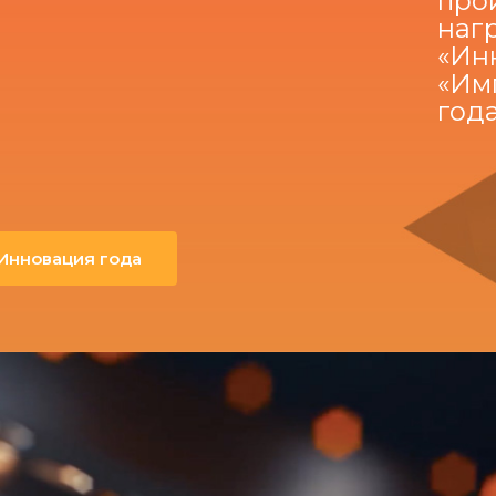
про
наг
«Ин
«Им
год
Инновация года