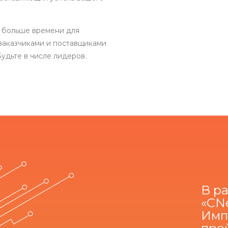
 больше времени для
заказчиками и поставщиками
удьте в числе лидеров.
В р
«CN
Имп