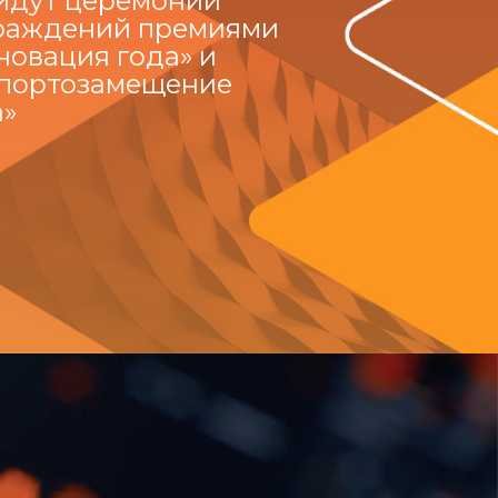
йдут церемонии
раждений премиями
новация года» и
портозамещение
а»