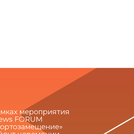
амках мероприятия
ews FORUM
ортозамещение»