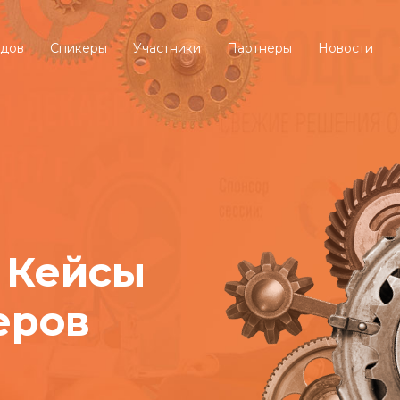
ндов
Спикеры
Участники
Партнеры
Новости
 Кейсы
еров