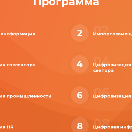
Программа
02
2
рансформация
Импортозамещ
04
4
ия госсектора
Цифровизация
сектора
06
6
ия промышленности
Цифровизация 
08
8
ия HR
Цифровая инф