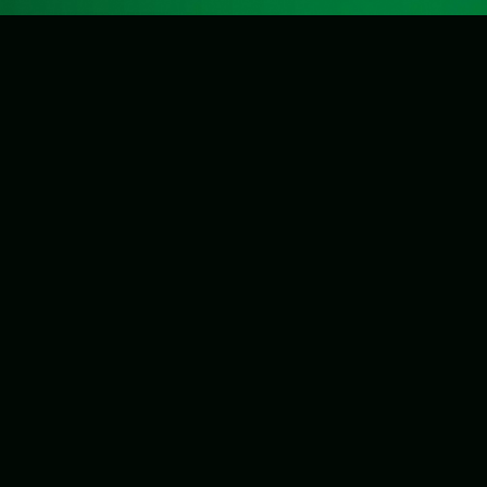
Агентство маркетинговых
коммуникаций CNews Conferences
Организатор ООО «Форум-СН»
ООО «Форум СН» по соглашению с ООО
«Синьюс» организует мероприятия под