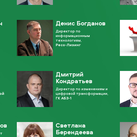
ч
Денис Богданов
Директор по
информационным
технологиям,
Ресо-Лизинг
Дмитрий
Кондратьев
Директор по изменениям и
ой
цифровой трансформации,
ГК АБЗ-1
ов
Светлана
Берендеева
нт