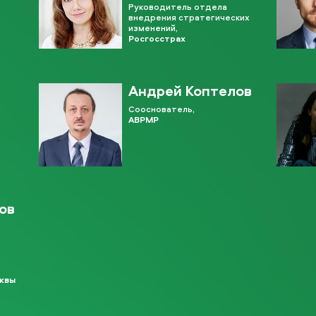
Руководитель отдела
внедрения стратегических
изменений,
Росгосстрах
Андрей Коптелов
Сооснователь,
ABPMP
ов
сквы