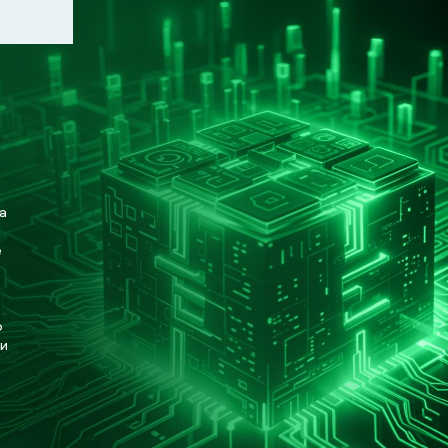
а
е
о
 и