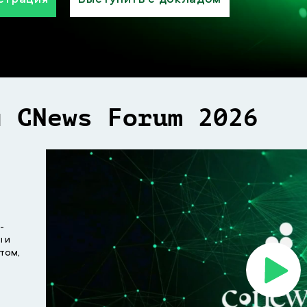
и CNews Forum 2026
-
ы и
том,