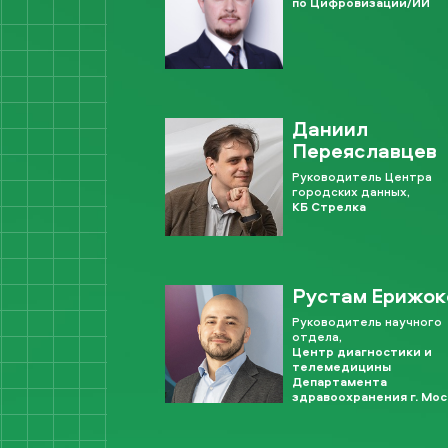
по Цифровизации/ИИ
Даниил
Переяславцев
Руководитель Центра
городских данных,
КБ Стрелка
Рустам Ерижок
Руководитель научного
отдела,
Центр диагностики и
телемедицины
Департамента
здравоохранения г. Мо