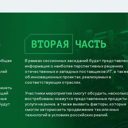
Ь
ВТОРАЯ
ЧАСТЬ
 общая
В рамках сессионных заседаний будет представлен
информация о наиболее перспективных решениях
елей
отечественных и западных поставщиков ИТ, а такж
об инновационных проектах, реализуемых в
соответствующих отраслях.
ринять
ящей
Участники мероприятия смогут обсудить, наскольк
вные
востребованы окажутся представленные продукты
будут
услуги на рынке, а также выявить факторы, которые
и
смогли затормозить продвижение тех или иных
технологий в условиях российских реалий.