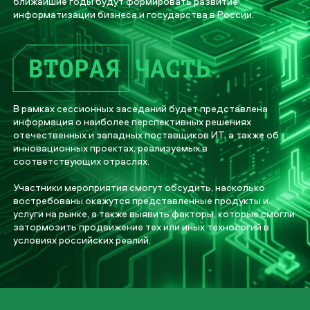
ближайшие годы будут формировать развитие
информатизации бизнеса и государства в России.
ВТОРАЯ
ЧАСТЬ
В рамках сессионных заседаний будет представлена
информация о наиболее перспективных решениях
отечественных и западных поставщиков ИТ, а также об
инновационных проектах, реализуемых в
соответствующих отраслях.
Участники мероприятия смогут обсудить, насколько
востребованы окажутся представленные продукты и
услуги на рынке, а также выявить факторы, которые смогли
затормозить продвижение тех или иных технологий в
условиях российских реалий.